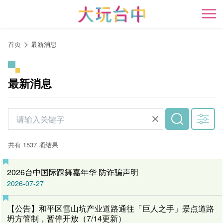
跳
到
开
主
要
首页
最新消息
内
容
区
最新消息
块
共有 1537 项结果
2026台中国际踩舞嘉年华 防诈骗声明
2026-07-27
【公告】和平区雪山坑产业道路通往「巨人之手」景点道路
坍方管制，暂停开放（7/14更新）