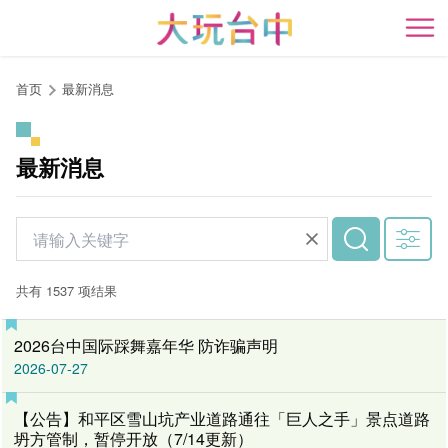
跳
到
开
主
要
首页
最新消息
内
容
区
最新消息
块
共有 1537 项结果
2026台中国际踩舞嘉年华 防诈骗声明
2026-07-27
【公告】和平区雪山坑产业道路通往「巨人之手」景点道路
坍方管制，暂停开放（7/14更新）