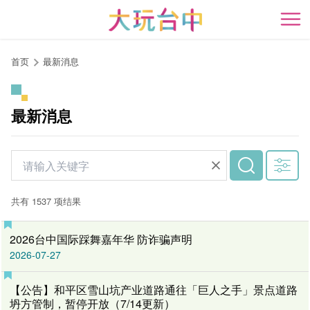
跳
到
开
主
要
首页
最新消息
内
容
区
最新消息
块
共有 1537 项结果
2026台中国际踩舞嘉年华 防诈骗声明
2026-07-27
【公告】和平区雪山坑产业道路通往「巨人之手」景点道路
坍方管制，暂停开放（7/14更新）