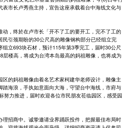
代表市长卢秀燕主持，宣告这座承载着台中海线文化与
推动，终於在卢市长「开不了工的要开工，完不了工的
居民引颈期盼的30公尺高的雕像钢构部分已经组立完
立693块石材，预计115年第3季完工，届时30公尺
约18层楼高，将成为台湾本岛最高的妈祖雕像，也将成为
园区的妈祖雕像由着名艺术家柯建华老师设计，雕像主
脚踏海浪，手执如意面向大海，守望台中海线，市府与
目标努力推进，届时欢迎各位市民朋友莅临园区，感受园
办理招商中。诚挚邀请业界踊跃投件，把握最佳布局时
貌，迎接海线观光全面升级。详细招商资讯请上促参司