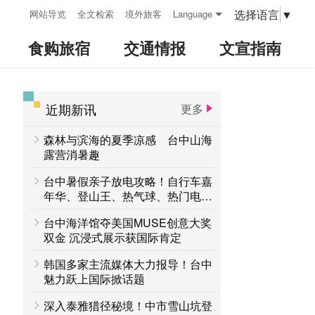
:::
选择语言
▼
网站导览
全文检索
境外旅客
Language
食购旅宿
交通情报
文宣指南
近期新讯
更多
:::
森林与滨海的夏季凉感 台中山海
露营消暑趣
台中暑假亲子放电攻略！自行车嘉
年华、登山王、热气球、热门电影
接力登场 一路玩到8月底
台中海洋馆夺美国MUSE创意大奖
双金 沉浸式展示获国际肯定
韩国多家主流媒体大力报导！台中
魅力跃上国际掀话题
深入泰雅猎径秘境！中市雪山坑登