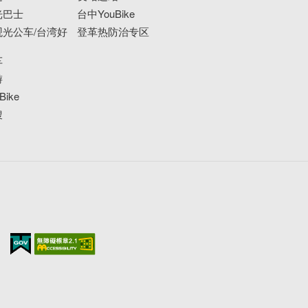
光巴士
台中YouBike
光公车/台湾好
登革热防治专区
车
游
ike
搜