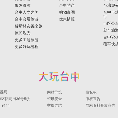
银发漫游
台中特产
台湾观
台中人文之美
购物商圈
台中市观
行
台中会展旅游
优惠情报
市区公
穆斯林友善之旅
驾车旅
原民观光
台中YouB
更多主题旅游
租车快
更多好玩游程
游局
网站导览
隐私权
丰原区阳明街36号5楼
资讯安全
版权宣告
-9111
交换连结
网站资料开放宣告