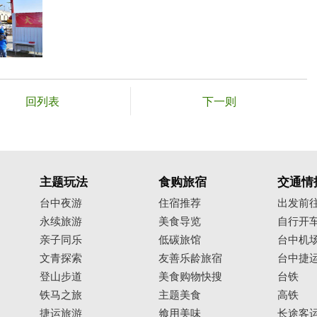
回列表
下一则
主题玩法
食购旅宿
交通情
台中夜游
住宿推荐
出发前
永续旅游
美食导览
自行开
亲子同乐
低碳旅馆
台中机
文青探索
友善乐龄旅宿
台中捷
登山步道
美食购物快搜
台铁
铁马之旅
主题美食
高铁
捷运旅游
飨用美味
长途客