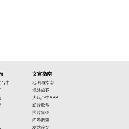
报
文宣指南
往台中
地图与指南
车
境外旅客
场
大玩台中APP
运
影片欣赏
照片集锦
问卷调查
运
友站连结