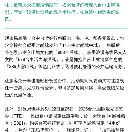
礼，邀请民众把握活动期间，搭乘台湾好行深入台中山海屯
都，享受一段轻松惬意的五月小旅行，在旅途中创造美好回
忆。
观旅局表示，台中台湾好行串联山、海、屯、都多元景点，包
含穿梭都会感受时尚脉动的「11台中时尚城中城」、串联后丰
特色景点深入山城文化的「888丰后线」、享受浪漫海线风光人
文的「679台中活力海洋线」，或是拥抱自然山林清新气息的
「889大雪山线」等热门路线，透过便利舒适的公共运输服务，
让旅客免开车也能轻松畅游台中。活动期间只要购买前述路线
任一套票并完成序号登录，即可参加每周抽奖，享受低碳又轻
松的旅游体验。
此外，观旅局也将於5月22日至25日「2026台北国际观光博览
会（TTE）」推出台中馆限定优惠活动，於「大玩台中(展摊编
号：B321)」购买台湾好行套票，即可享有展场限定「4重好
礼」，包含「现场优惠价」、「现场马上送」、「加码抽奖序