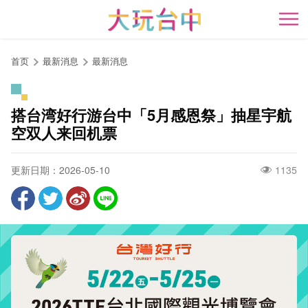
跳
到
开
主
要
首页
最新消息
最新消息
内
容
区
搭台湾好行游台中「5月感恩祭」抽星宇航
块
空双人来回机票
更新日期：2026-05-10
1135