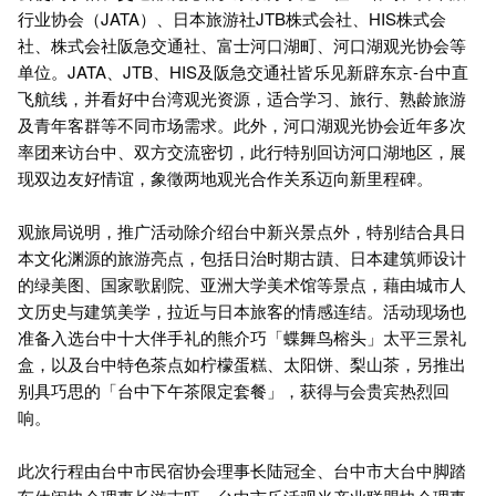
行业协会（JATA）、日本旅游社JTB株式会社、HIS株式会
社、株式会社阪急交通社、富士河口湖町、河口湖观光协会等
单位。JATA、JTB、HIS及阪急交通社皆乐见新辟东京-台中直
飞航线，并看好中台湾观光资源，适合学习、旅行、熟龄旅游
及青年客群等不同市场需求。此外，河口湖观光协会近年多次
率团来访台中、双方交流密切，此行特别回访河口湖地区，展
现双边友好情谊，象徵两地观光合作关系迈向新里程碑。
观旅局说明，推广活动除介绍台中新兴景点外，特别结合具日
本文化渊源的旅游亮点，包括日治时期古蹟、日本建筑师设计
的绿美图、国家歌剧院、亚洲大学美术馆等景点，藉由城市人
文历史与建筑美学，拉近与日本旅客的情感连结。活动现场也
准备入选台中十大伴手礼的熊介巧「蝶舞鸟榕头」太平三景礼
盒，以及台中特色茶点如柠檬蛋糕、太阳饼、梨山茶，另推出
别具巧思的「台中下午茶限定套餐」，获得与会贵宾热烈回
响。
此次行程由台中市民宿协会理事长陆冠全、台中市大台中脚踏