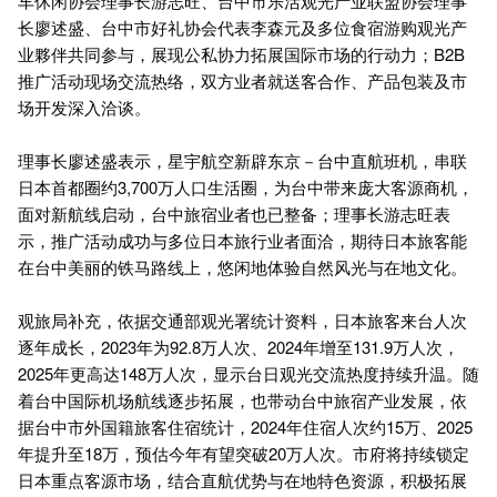
车休闲协会理事长游志旺、台中市乐活观光产业联盟协会理事
长廖述盛、台中市好礼协会代表李森元及多位食宿游购观光产
业夥伴共同参与，展现公私协力拓展国际市场的行动力；B2B
推广活动现场交流热络，双方业者就送客合作、产品包装及市
场开发深入洽谈。
理事长廖述盛表示，星宇航空新辟东京－台中直航班机，串联
日本首都圈约3,700万人口生活圈，为台中带来庞大客源商机，
面对新航线启动，台中旅宿业者也已整备；理事长游志旺表
示，推广活动成功与多位日本旅行业者面洽，期待日本旅客能
在台中美丽的铁马路线上，悠闲地体验自然风光与在地文化。
观旅局补充，依据交通部观光署统计资料，日本旅客来台人次
逐年成长，2023年为92.8万人次、2024年增至131.9万人次，
2025年更高达148万人次，显示台日观光交流热度持续升温。随
着台中国际机场航线逐步拓展，也带动台中旅宿产业发展，依
据台中市外国籍旅客住宿统计，2024年住宿人次约15万、2025
年提升至18万，预估今年有望突破20万人次。市府将持续锁定
日本重点客源市场，结合直航优势与在地特色资源，积极拓展