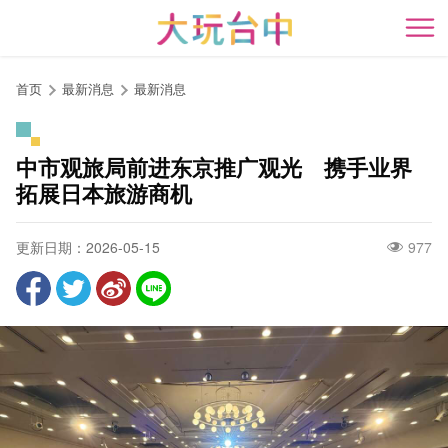
跳
到
开
主
要
首页
最新消息
最新消息
内
容
区
中市观旅局前进东京推广观光 携手业界
块
拓展日本旅游商机
更新日期：2026-05-15
977