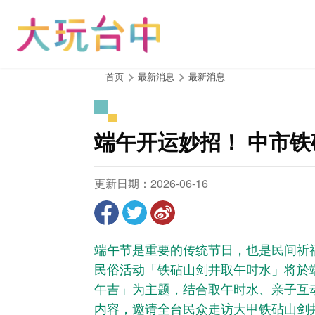
跳
到
主
要
内
:::
首页
最新消息
最新消息
容
区
块
端午开运妙招！ 中市
更新日期：2026-06-16
端午节是重要的传统节日，也是民间祈
民俗活动「铁砧山剑井取午时水」将於
午吉」为主题，结合取午时水、亲子互动
内容，邀请全台民众走访大甲铁砧山剑