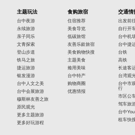
主题玩法
食购旅宿
交通情
台中夜游
住宿推荐
出发前
永续旅游
美食导览
自行开
亲子同乐
低碳旅馆
台中机
文青探索
友善乐龄旅宿
台中捷
登山步道
美食购物快搜
台铁
铁马之旅
主题美食
高铁
捷运旅游
飨用美味
长途客
银发漫游
台中特产
台湾观
台中人文之美
购物商圈
台中市观
行
台中会展旅游
优惠情报
市区公
穆斯林友善之旅
驾车旅
原民观光
台中YouB
更多主题旅游
租车快
更多好玩游程