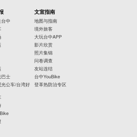
报
文宣指南
往台中
地图与指南
车
境外旅客
场
大玩台中APP
运
影片欣赏
照片集锦
问卷调查
运
友站连结
光巴士
台中YouBike
光公车/台湾好
登革热防治专区
车
游
ike
搜