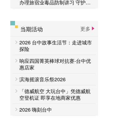
办理旅宿业毒品防制讲习 守护旅
客安全
当期活动
更多
2026 台中故事生活节：走进城市
探险
响应四国菁英棒球对抗赛-台中优
惠店家
滨海摇滚音乐祭2026
「德威航空 大玩台中」凭德威航
空登机证 即享在地商家优惠
2026 嗨刻台中