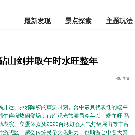
最新发现
景点探索
主题玩法
铁砧山剑井取午时水旺整年
990
福开运、驱邪除秽的重要时刻。台中最具代表性的端午
端午连假热闹登场，市府观光旅游局今年以「端午旺 马
表演、立蛋体验及2026台湾灯会人气灯组展出等丰富
井游憩区，感受传统民俗文化魅力，也顺游台中各大景