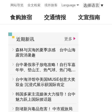
:::
选择语言
▼
网站导览
全文检索
境外旅客
Language
食购旅宿
交通情报
文宣指南
近期新讯
更多
:::
森林与滨海的夏季凉感 台中山海
露营消暑趣
台中暑假亲子放电攻略！自行车嘉
年华、登山王、热气球、热门电影
接力登场 一路玩到8月底
台中海洋馆夺美国MUSE创意大奖
双金 沉浸式展示获国际肯定
韩国多家主流媒体大力报导！台中
魅力跃上国际掀话题
防堵新兴毒品危害！ 中市观旅局