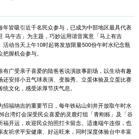
每年皆吸引近千名民众参与，已成为中部地区最具代表
旺 马午吉」为主题，巧妙运用谐音寓意「马上有吉
活动当天上午10时起将发放限量500份午时水纪念瓶
众把握机会参与。
除有广受亲子喜爱的陆爸爸说演故事剧场，以生动有趣
场还安排小丑气球表演、变脸秀、立蛋体验及立蛋比赛
传统文化，感受浓厚节庆气息。
为招福纳吉的重要节日，每年铁砧山剑井开放取午时水
26台湾灯会深受民众喜爱的灵鹿灯组「青刚栎」及「谷
祈福开运，欢迎民众拍照打卡留念。适逢端午连假，也
亲友祈求平安健康、好运旺来，同时深度体验台中丰富