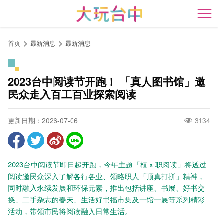
跳
到
开
主
要
首页
最新消息
最新消息
内
容
区
2023台中阅读节开跑！ 「真人图书馆」邀
块
民众走入百工百业探索阅读
更新日期：2026-07-06
3134
2023台中阅读节即日起开跑，今年主题「植 x 职阅读」将透过
阅读邀民众深入了解各行各业、领略职人「顶真打拼」精神，
同时融入永续发展和环保元素，推出包括讲座、书展、好书交
换、二手杂志的春天、生活好书福市集及一馆一展等系列精彩
活动，带领市民将阅读融入日常生活。