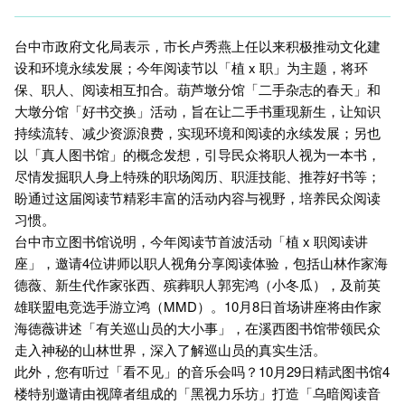
台中市政府文化局表示，市长卢秀燕上任以来积极推动文化建
设和环境永续发展；今年阅读节以「植 x 职」为主题，将环
保、职人、阅读相互扣合。葫芦墩分馆「二手杂志的春天」和
大墩分馆「好书交换」活动，旨在让二手书重现新生，让知识
持续流转、减少资源浪费，实现环境和阅读的永续发展；另也
以「真人图书馆」的概念发想，引导民众将职人视为一本书，
尽情发掘职人身上特殊的职场阅历、职涯技能、推荐好书等；
盼通过这届阅读节精彩丰富的活动内容与视野，培养民众阅读
习惯。
台中市立图书馆说明，今年阅读节首波活动「植 x 职阅读讲
座」，邀请4位讲师以职人视角分享阅读体验，包括山林作家海
德薇、新生代作家张西、殡葬职人郭宪鸿（小冬瓜），及前英
雄联盟电竞选手游立鸿（MMD）。10月8日首场讲座将由作家
海德薇讲述「有关巡山员的大小事」，在溪西图书馆带领民众
走入神秘的山林世界，深入了解巡山员的真实生活。
此外，您有听过「看不见」的音乐会吗？10月29日精武图书馆4
楼特别邀请由视障者组成的「黑视力乐坊」打造「乌暗阅读音