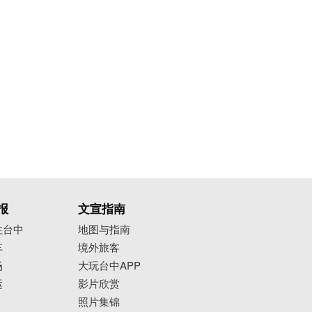
报
文宣指南
往台中
地图与指南
车
境外旅客
场
大玩台中APP
运
影片欣赏
照片集锦