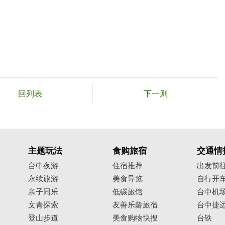
回列表
下一则
主题玩法
食购旅宿
交通情
台中夜游
住宿推荐
出发前
永续旅游
美食导览
自行开
亲子同乐
低碳旅馆
台中机
文青探索
友善乐龄旅宿
台中捷
登山步道
美食购物快搜
台铁