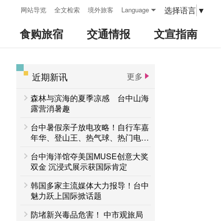
:::
选择语言
▼
网站导览
全文检索
境外旅客
Language
食购旅宿
交通情报
文宣指南
近期新讯
更多
:::
森林与滨海的夏季凉感 台中山海
露营消暑趣
台中暑假亲子放电攻略！自行车嘉
年华、登山王、热气球、热门电影
接力登场 一路玩到8月底
台中海洋馆夺美国MUSE创意大奖
双金 沉浸式展示获国际肯定
韩国多家主流媒体大力报导！台中
魅力跃上国际掀话题
防堵新兴毒品危害！ 中市观旅局