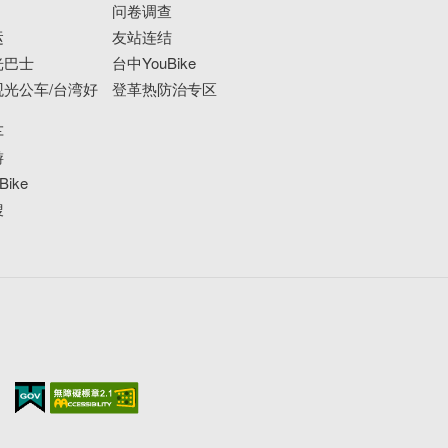
问卷调查
运
友站连结
光巴士
台中YouBike
光公车/台湾好
登革热防治专区
车
游
ike
搜