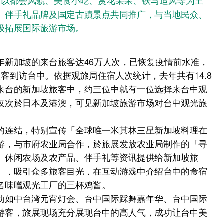
此次台中以都会风貌、美食小吃、赏花采果、铁马追风等为主
、伴手礼品牌及国定古蹟景点共同推广，与当地民众、
极拓展国际旅游市场。
年新加坡的来台旅客达46万人次，已恢复疫情前水准，
万旅客到访台中。依据观旅局住宿人次统计，去年共有14.8
来台的新加坡旅客中，约三位中就有一位选择来台中观
仅次於日本及港澳，可见新加坡旅游市场对台中观光旅
的连结，特别宣传「全球唯一米其林三星新加坡料理在
游，与市府农业局合作，於旅展发放农业局制作的「寻
、休闲农场及农产品、伴手礼等资讯提供给新加坡旅
」，吸引众多旅客目光，在互动游戏中介绍台中的食宿
名味噌观光工厂的三杯鸡酱。
动如中台湾元宵灯会、台中国际踩舞嘉年华、台中国际
游客，旅展现场充分展现台中的高人气，成功让台中美