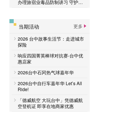
办理旅宿业毒品防制讲习 守护旅
客安全
当期活动
更多
2026 台中故事生活节：走进城市
探险
响应四国菁英棒球对抗赛-台中优
惠店家
2026台中石冈热气球嘉年华
2026台中自行车嘉年华 Let’s All
Ride!
「德威航空 大玩台中」凭德威航
空登机证 即享在地商家优惠