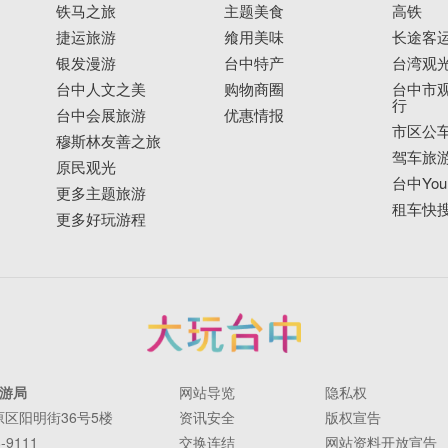
铁马之旅
主题美食
高铁
捷运旅游
飨用美味
长途客
银发漫游
台中特产
台湾观
台中人文之美
购物商圈
台中市观
行
台中会展旅游
优惠情报
市区公
穆斯林友善之旅
驾车旅
原民观光
台中YouB
更多主题旅游
租车快
更多好玩游程
游局
网站导览
隐私权
丰原区阳明街36号5楼
资讯安全
版权宣告
-9111
交换连结
网站资料开放宣告