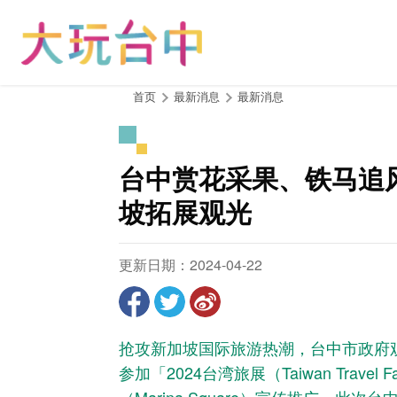
跳
到
主
要
内
:::
首页
最新消息
最新消息
容
区
块
台中赏花采果、铁马追
坡拓展观光
更新日期：2024-04-22
抢攻新加坡国际旅游热潮，台中市政府观
参加「2024台湾旅展（Taiwan Tra