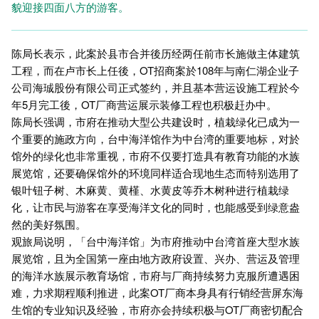
貌迎接四面八方的游客。
陈局长表示，此案於县市合并後历经两任前市长施做主体建筑
工程，而在卢市长上任後，OT招商案於108年与南仁湖企业子
公司海珹股份有限公司正式签约，并且基本营运设施工程於今
年5月完工後，OT厂商营运展示装修工程也积极赶办中。
陈局长强调，市府在推动大型公共建设时，植栽绿化已成为一
个重要的施政方向，台中海洋馆作为中台湾的重要地标，对於
馆外的绿化也非常重视，市府不仅要打造具有教育功能的水族
展览馆，还要确保馆外的环境同样适合现地生态而特别选用了
银叶钮子树、木麻黄、黄槿、水黄皮等乔木树种进行植栽绿
化，让市民与游客在享受海洋文化的同时，也能感受到绿意盎
然的美好氛围。
观旅局说明，「台中海洋馆」为市府推动中台湾首座大型水族
展览馆，且为全国第一座由地方政府设置、兴办、营运及管理
的海洋水族展示教育场馆，市府与厂商持续努力克服所遭遇困
难，力求期程顺利推进，此案OT厂商本身具有行销经营屏东海
生馆的专业知识及经验，市府亦会持续积极与OT厂商密切配合