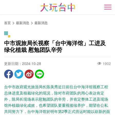
跳
到
开
主
要
首页
最新消息
最新消息
内
容
区
中市观旅局长视察「台中海洋馆」工进及
块
绿化植栽 慰勉团队辛劳
更新日期：2024-10-28
1902
台中市政府观光旅游局长陈美秀近日前往台中海洋馆视察工程
总体进度及植栽绿化的现况，除对市府团队的用心表达肯定
外，陈局长现场表示慰勉团队的辛劳，并肯定整体工进及现场
馆外植栽绿化成效，也希望团队要重视後续养护，期望在公私
共同努力下，台中海洋馆於明年第2季正式营运时能以崭新的面