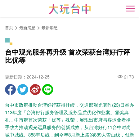
跳
到
开
主
要
首页
最新消息
最新消息
内
容
区
台中观光服务再升级 首次荣获台湾好行评
块
比优等
更新日期：2024-12-25
2173
台中市政府推动台湾好行获得佳绩，交通部观光署昨(23)日举办
113年度「台湾好行服务管理及服务品质优化作业案」颁奖典
礼，中市府首次荣获「优等」殊荣，展现出市府与客运业者携
手致力推动观光运具服务的创新成效，从台湾好行11台中时尚
城中城线、888丰后线，到今年8月新上路的889大雪山线，创新