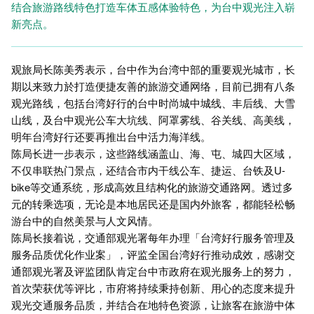
结合旅游路线特色打造车体五感体验特色，为台中观光注入崭
新亮点。
观旅局长陈美秀表示，台中作为台湾中部的重要观光城市，长
期以来致力於打造便捷友善的旅游交通网络，目前已拥有八条
观光路线，包括台湾好行的台中时尚城中城线、丰后线、大雪
山线，及台中观光公车大坑线、阿罩雾线、谷关线、高美线，
明年台湾好行还要再推出台中活力海洋线。
陈局长进一步表示，这些路线涵盖山、海、屯、城四大区域，
不仅串联热门景点，还结合市内干线公车、捷运、台铁及U-
bike等交通系统，形成高效且结构化的旅游交通路网。透过多
元的转乘选项，无论是本地居民还是国内外旅客，都能轻松畅
游台中的自然美景与人文风情。
陈局长接着说，交通部观光署每年办理「台湾好行服务管理及
服务品质优化作业案」，评监全国台湾好行推动成效，感谢交
通部观光署及评监团队肯定台中市政府在观光服务上的努力，
首次荣获优等评比，市府将持续秉持创新、用心的态度来提升
观光交通服务品质，并结合在地特色资源，让旅客在旅游中体