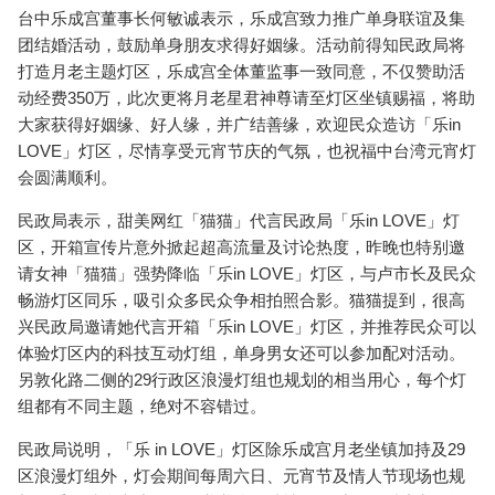
台中乐成宫董事长何敏诚表示，乐成宫致力推广单身联谊及集
团结婚活动，鼓励单身朋友求得好姻缘。活动前得知民政局将
打造月老主题灯区，乐成宫全体董监事一致同意，不仅赞助活
动经费350万，此次更将月老星君神尊请至灯区坐镇赐福，将助
大家获得好姻缘、好人缘，并广结善缘，欢迎民众造访「乐in
LOVE」灯区，尽情享受元宵节庆的气氛，也祝福中台湾元宵灯
会圆满顺利。
民政局表示，甜美网红「猫猫」代言民政局「乐in LOVE」灯
区，开箱宣传片意外掀起超高流量及讨论热度，昨晚也特别邀
请女神「猫猫」强势降临「乐in LOVE」灯区，与卢市长及民众
畅游灯区同乐，吸引众多民众争相拍照合影。猫猫提到，很高
兴民政局邀请她代言开箱「乐in LOVE」灯区，并推荐民众可以
体验灯区内的科技互动灯组，单身男女还可以参加配对活动。
另敦化路二侧的29行政区浪漫灯组也规划的相当用心，每个灯
组都有不同主题，绝对不容错过。
民政局说明，「乐 in LOVE」灯区除乐成宫月老坐镇加持及29
区浪漫灯组外，灯会期间每周六日、元宵节及情人节现场也规