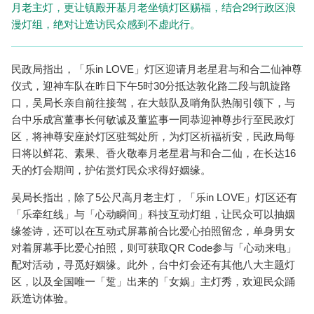
月老主灯，更让镇殿开基月老坐镇灯区赐福，结合29行政区浪
漫灯组，绝对让造访民众感到不虚此行。
民政局指出，「乐in LOVE」灯区迎请月老星君与和合二仙神尊
仪式，迎神车队在昨日下午5时30分抵达敦化路二段与凯旋路
口，吴局长亲自前往接驾，在大鼓队及哨角队热闹引领下，与
台中乐成宫董事长何敏诚及董监事一同恭迎神尊步行至民政灯
区，将神尊安座於灯区驻驾处所，为灯区祈福祈安，民政局每
日将以鲜花、素果、香火敬奉月老星君与和合二仙，在长达16
天的灯会期间，护佑赏灯民众求得好姻缘。
吴局长指出，除了5公尺高月老主灯，「乐in LOVE」灯区还有
「乐牵红线」与「心动瞬间」科技互动灯组，让民众可以抽姻
缘签诗，还可以在互动式屏幕前合比爱心拍照留念，单身男女
对着屏幕手比爱心拍照，则可获取QR Code参与「心动来电」
配对活动，寻觅好姻缘。此外，台中灯会还有其他八大主题灯
区，以及全国唯一「踅」出来的「女娲」主灯秀，欢迎民众踊
跃造访体验。