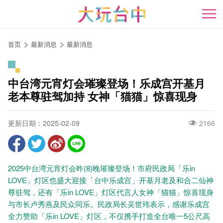
跳
到
开
主
要
首页
最新消息
最新消息
内
容
区
中台湾元宵灯会璀璨登场！乐成宫开基月
块
老本尊驻驾加持 女神「猫猫」惊喜现身
更新日期：2025-02-09
2166
2025中台湾元宵灯会昨(8)晚璀璨登场！市府民政局「乐in
LOVE」灯区也盛大迎接「台中乐成宫」开基月老及和合二仙神
尊驻驾，还有「乐in LOVE」灯区代言人女神「猫猫」惊喜现身
与市长卢秀燕及民众同乐。民政局长吴世玮表示，感谢乐成宫
全力赞助「乐in LOVE」灯区，不仅携手打造全台唯一5公尺高