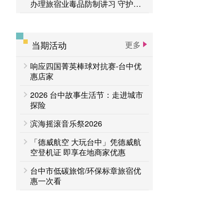
办理旅宿业毒品防制讲习 守护旅
客安全
当期活动
更多
响应四国菁英棒球对抗赛-台中优
惠店家
2026 台中故事生活节：走进城市
探险
滨海摇滚音乐祭2026
「德威航空 大玩台中」凭德威航
空登机证 即享在地商家优惠
台中市低碳旅馆/环保标章旅宿优
惠一次看