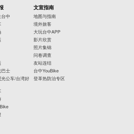
报
文宣指南
往台中
地图与指南
车
境外旅客
场
大玩台中APP
运
影片欣赏
照片集锦
问卷调查
运
友站连结
光巴士
台中YouBike
光公车/台湾好
登革热防治专区
车
游
ike
搜