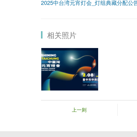
2025中台湾元宵灯会_灯组典藏分配公告(核
相关照片
上一则