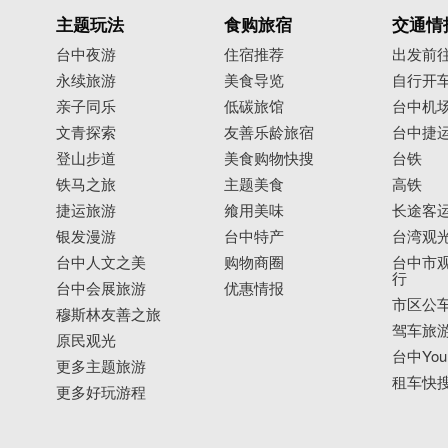
主题玩法
食购旅宿
交通情
台中夜游
住宿推荐
出发前
永续旅游
美食导览
自行开
亲子同乐
低碳旅馆
台中机
文青探索
友善乐龄旅宿
台中捷
登山步道
美食购物快搜
台铁
铁马之旅
主题美食
高铁
捷运旅游
飨用美味
长途客
银发漫游
台中特产
台湾观
台中人文之美
购物商圈
台中市观
行
台中会展旅游
优惠情报
市区公
穆斯林友善之旅
驾车旅
原民观光
台中YouB
更多主题旅游
租车快
更多好玩游程