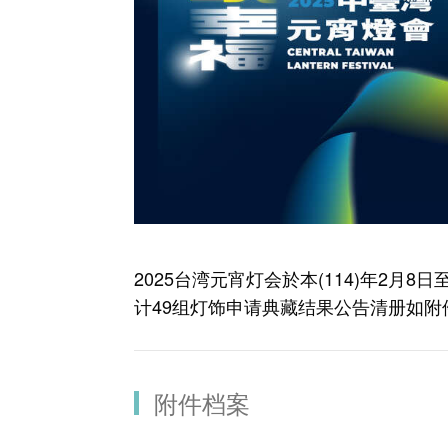
2025台湾元宵灯会於本(114)年2月
计49组灯饰申请典藏结果公告清册如附
附件档案