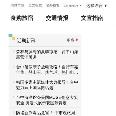
:::
选择语言
▼
网站导览
全文检索
境外旅客
Language
食购旅宿
交通情报
文宣指南
近期新讯
更多
:::
森林与滨海的夏季凉感 台中山海
露营消暑趣
台中暑假亲子放电攻略！自行车嘉
年华、登山王、热气球、热门电影
接力登场 一路玩到8月底
韩国多家主流媒体大力报导！台中
魅力跃上国际掀话题
台中海洋馆夺美国MUSE创意大奖
双金 沉浸式展示获国际肯定
防堵新兴毒品危害！ 中市观旅局