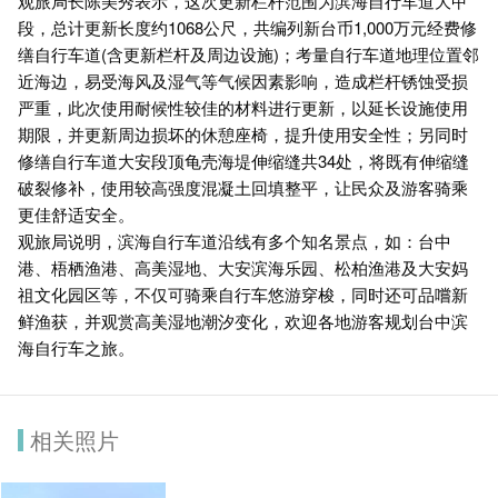
观旅局长陈美秀表示，这次更新栏杆范围为滨海自行车道大甲
段，总计更新长度约1068公尺，共编列新台币1,000万元经费修
缮自行车道(含更新栏杆及周边设施)；考量自行车道地理位置邻
近海边，易受海风及湿气等气候因素影响，造成栏杆锈蚀受损
严重，此次使用耐候性较佳的材料进行更新，以延长设施使用
期限，并更新周边损坏的休憩座椅，提升使用安全性；另同时
修缮自行车道大安段顶龟壳海堤伸缩缝共34处，将既有伸缩缝
破裂修补，使用较高强度混凝土回填整平，让民众及游客骑乘
更佳舒适安全。
观旅局说明，滨海自行车道沿线有多个知名景点，如：台中
港、梧栖渔港、高美湿地、大安滨海乐园、松柏渔港及大安妈
祖文化园区等，不仅可骑乘自行车悠游穿梭，同时还可品嚐新
鲜渔获，并观赏高美湿地潮汐变化，欢迎各地游客规划台中滨
海自行车之旅。
相关照片