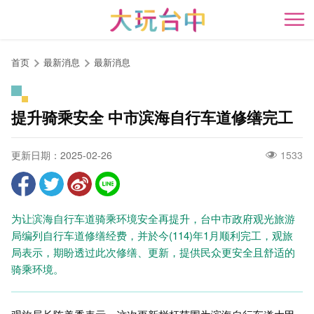
跳
到
开
主
要
首页
最新消息
最新消息
内
容
区
提升骑乘安全 中市滨海自行车道修缮完工
块
更新日期：2025-02-26
1533
为让滨海自行车道骑乘环境安全再提升，台中市政府观光旅游
局编列自行车道修缮经费，并於今(114)年1月顺利完工，观旅
局表示，期盼透过此次修缮、更新，提供民众更安全且舒适的
骑乘环境。