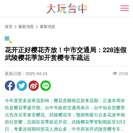
跳
到
开
主
要
首页
最新消息
最新消息
内
容
区
花开正好樱花齐放！中市交通局：228连假
块
武陵樱花季加开赏樱专车疏运
更新日期：2025-04-24
2536
今年度受多波寒流影响，樱花贪睡推迟原来花期，正逢本周末
恰是樱花季盛开期。台中市政府交通局表示，台中知名赏樱景
点包含后里泰安樱花、武陵樱花等，预期将吸引众多花迷争相
前往赏樱，且因应花季延迟开花，武陵樱花季管制期延至3月2
日，考量连假期间赏花人潮众多，中市府加开武陵赏樱专车，