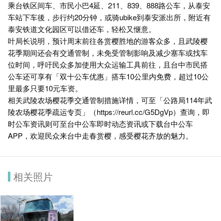
乘台铁区间车、市民小巴4延、211、839、888路公车，从泰安
车站下车後，步行约20分钟，或骑ubike到泰安派出所，附近有
泰安铁道文化园区可以借还车，轻松又惬意。
叶局长说明，预计周末前往各赏樱胜地的游客众多，且武陵樱
花季期间还会有交通管制，未免受管制影响及减少塞车或找车
位时间，呼吁民众多加使用大众运输工具前往，且台中市民搭
公车还可享有「双十公车优惠」搭车10公里内免费，超过10公
里最多只要10元车资。
相关武陵农场樱花季交通管制措施详情，可至「公路局114年武
陵农场樱花季疏运专页」（
https://reurl.cc/G5DgVp
）查询，即
时公车资讯则可至台中公车即时动态资讯或下载台中公车
APP，欢迎民众来台中走春赏樱，感受樱花齐放的魅力。
相关照片