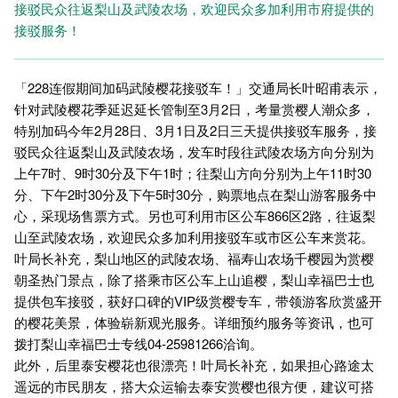
接驳民众往返梨山及武陵农场，欢迎民众多加利用市府提供的
接驳服务！
「228连假期间加码武陵樱花接驳车！」交通局长叶昭甫表示，
针对武陵樱花季延迟延长管制至3月2日，考量赏樱人潮众多，
特别加码今年2月28日、3月1日及2日三天提供接驳车服务，接
驳民众往返梨山及武陵农场，发车时段往武陵农场方向分别为
上午7时、9时30分及下午1时；往梨山方向分别为上午11时30
分、下午2时30分及下午5时30分，购票地点在梨山游客服务中
心，采现场售票方式。另也可利用市区公车866区2路，往返梨
山至武陵农场，欢迎民众多加利用接驳车或市区公车来赏花。
叶局长补充，梨山地区的武陵农场、福寿山农场千樱园为赏樱
朝圣热门景点，除了搭乘市区公车上山追樱，梨山幸福巴士也
提供包车接驳，获好口碑的VIP级赏樱专车，带领游客欣赏盛开
的樱花美景，体验崭新观光服务。详细预约服务等资讯，也可
拨打梨山幸福巴士专线04-25981266洽询。
此外，后里泰安樱花也很漂亮！叶局长补充，如果担心路途太
遥远的市民朋友，搭大众运输去泰安赏樱也很方便，建议可搭