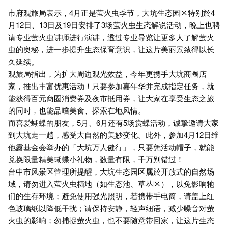
市府观旅局表示，4月正是萤火虫季节，大坑生态园区特别於4
月12日、13日及19日安排了3场萤火虫生态解说活动，晚上也聘
请专业萤火虫讲师进行演讲，透过专业导览让更多人了解萤火
虫的奥秘，进一步提升生态保育意识，让这片美丽景致得以长
久延续。
观旅局指出，为扩大周边观光效益，今年更携手大坑商圈店
家，推出丰富优惠活动！只要参加嘉年华并完成指定任务，就
能获得百元商圈消费券及夜市抵用券，让大家在享受生态之旅
的同时，也能品嚐美食、探索在地风情。
而喜爱蝴蝶的朋友，5月、6月还有5场赏蝶活动，诚挚邀请大家
到大坑走一趟，感受大自然的美妙变化。此外，参加4月12日维
他露基金会举办的「大坑万人健行」，只要凭活动帽子，就能
兑换限量精美蝴蝶小礼物，数量有限，千万别错过！
台中市风景区管理所提醒，大坑生态园区属於开放式的自然场
域，请勿进入萤火虫栖地（如生态池、草丛区），以免影响牠
们的生存环境；避免使用强光照明，若携带手电筒，请盖上红
色玻璃纸以降低干扰；请保持安静，轻声细语，减少噪音对萤
火虫的影响；勿捕捉萤火虫，也不要随意带回家，让这片生态