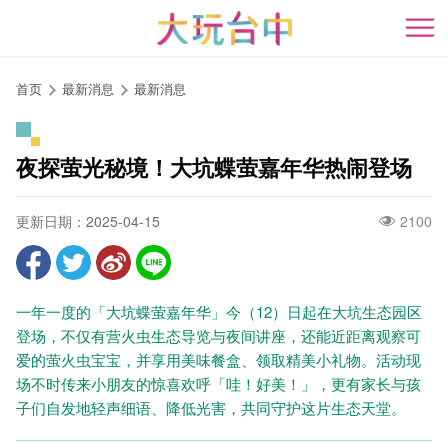
跳
到
开
主
要
首页
最新消息
最新消息
内
容
区
夜探萤光秘境！大坑蝶萤嘉年华热闹登场
块
更新日期：2025-04-15
2100
一年一度的「大坑蝶萤嘉年华」今（12）日起在大坑生态园区
登场，不仅有营火虫生态导览与夜间讲座，还能近距离观察可
爱的萤火虫宝宝，并享用美味餐盒、领取精美小礼物。活动现
场不时传来小朋友的惊喜欢呼「哇！好美！」，更有家长与孩
子们自发地轻声细语、降低光害，共同守护这片生态天堂。