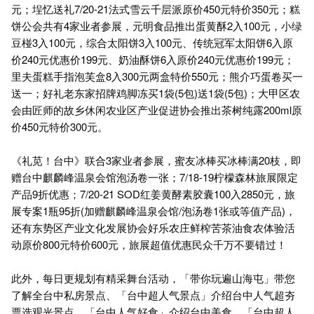
元；埕忆送礼7/20-21法式雪云千层派原价450元特价350元；糕
饼公会共有4家业者参展，元明食品推出蛋黄酥2入100元，小绿
豆椪3入100元，综合太阳饼3入100元、传统冠军太阳饼6入原
价240元优惠价199元、奶油酥饼6入原价240元优惠价199元；
里夫蛋糕手指泡芙盒8入300元两盒特价550元；熊介巧蛋卷买一
送一；好礼老东家招牌鸡脚冻买1袋(5包)送1袋(5包)；大甲区农
会由匠师的故乡休闲农业区产业促进协会推出茶树纯露200ml原
价450元特价300元。
《礼苋！台中》联合3家业者参展，蜜友冰棒买冰棒满20枝，即
赠台中麒麟峰温泉会馆泡汤卷一张；7/18-19柠檬森林旅展限定
产品9折优惠；7/20-21 SOD红姜黄酵素胶囊100入2850元，旅
展专案1瓶95折(加赠麒麟峰温泉会馆/泡汤卷1张或等值产品)，
还有东势区产业文化发展协会好乐农庄鲜榨苦茶油食农体验活
动原价800元特价600元，旅展超值优惠民众千万不要错过！
此外，每日更规划有精采舞台活动，「带你玩遍山海屯」带您
了解全台中私房景点、「台中超人气景点」介绍台中人气超夯
票选观光景点、「台中人气好食」介绍台中美食、「台中超人