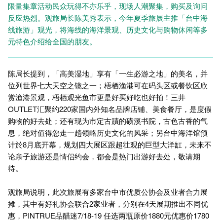
限量集章活动民众玩得不亦乐乎，现场人潮聚集，购买及询问
反应热烈。观旅局长陈美秀表示，今年夏季旅展主推「台中海
线旅游」观光，将海线的海洋景观、历史文化与购物休闲等多
元特色介绍给全国的朋友。
陈局长提到，「高美湿地」享有「一生必游之地」的美名，并
位列世界七大天空之镜之一；梧栖渔港可在码头区或餐饮区欣
赏渔港景观，梧栖观光鱼市更是好买好吃也好拍！三井
OUTLET汇聚约220家国内外知名品牌店铺、美食餐厅，是度假
购物的好去处；还有现为市定古蹟的磺溪书院，古色古香的气
息，绝对值得您走一趟领略历史文化的风采；另台中海洋馆预
计於8月底开幕，规划四大展区跟超壮观的巨型大洋缸，未来不
论亲子旅游还是情侣约会，都会是热门出游好去处，敬请期
待。
观旅局说明，此次旅展有多家台中市优质公协会及业者合力展
摊，其中有好礼协会联合2家业者，分别在4天展期推出不同优
惠，PINTRUE品醋迷7/18-19 任选两瓶原价1880元优惠价1780