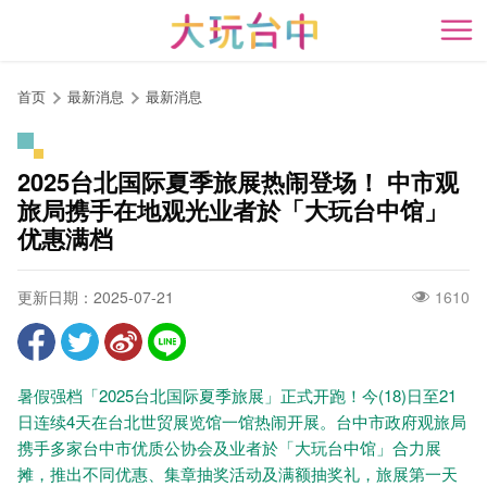
跳
到
开
主
要
首页
最新消息
最新消息
内
容
区
2025台北国际夏季旅展热闹登场！ 中市观
块
旅局携手在地观光业者於「大玩台中馆」
优惠满档
更新日期：2025-07-21
1610
暑假强档「2025台北国际夏季旅展」正式开跑！今(18)日至21
日连续4天在台北世贸展览馆一馆热闹开展。台中市政府观旅局
携手多家台中市优质公协会及业者於「大玩台中馆」合力展
摊，推出不同优惠、集章抽奖活动及满额抽奖礼，旅展第一天