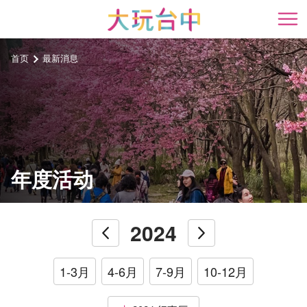
跳
到
开
主
要
首页
最新消息
内
容
区
块
年度活动
2024
2023
2025
1-3月
4-6月
7-9月
10-12月