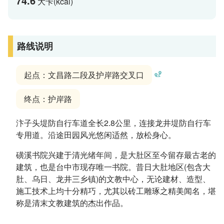
74.6
大卡(kcal)
路线说明
起点：文昌路二段及护岸路交叉口
终点：护岸路
汴子头堤防自行车道全长2.8公里，连接龙井堤防自行车
专用道。沿途田园风光悠闲适然，放松身心。
磺溪书院兴建于清光绪年间，是大肚区至今留存最古老的
建筑，也是台中市现存唯一书院。昔日大肚地区(包含大
肚、乌日、龙井三乡镇)的文教中心，无论建材、造型、
施工技术上均十分精巧，尤其以砖工雕琢之精美闻名，堪
称是清末文教建筑的杰出作品。