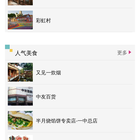
彩虹村
人气美食
更多
又见一炊烟
中友百货
半月烧馅饼专卖店-一中总店