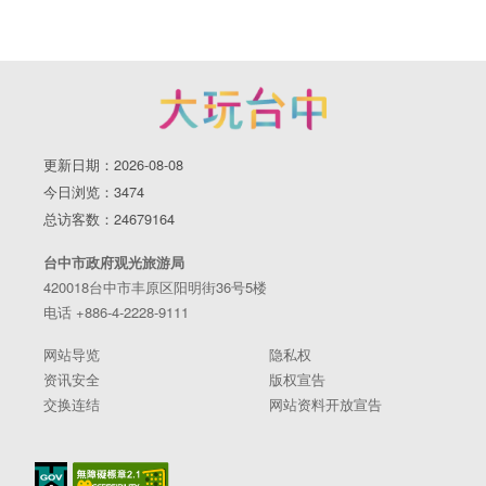
跳
到
主
要
内
容
更新日期：2026-08-08
区
块
今日浏览：3474
总访客数：24679164
台中市政府观光旅游局
420018台中市丰原区阳明街36号5楼
电话 +886-4-2228-9111
网站导览
隐私权
资讯安全
版权宣告
交换连结
网站资料开放宣告