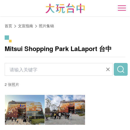
跳
到
开
主
要
首页
文宣指南
照片集锦
内
容
区
Mitsui Shopping Park LaLaport 台中
块
2 张照片