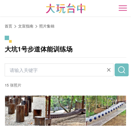
跳
到
开
主
要
首页
文宣指南
照片集锦
内
容
区
大坑1号步道体能训练场
块
15 张照片