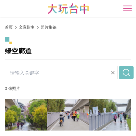
跳
到
开
主
要
首页
文宣指南
照片集锦
内
容
区
绿空廊道
块
3 张照片