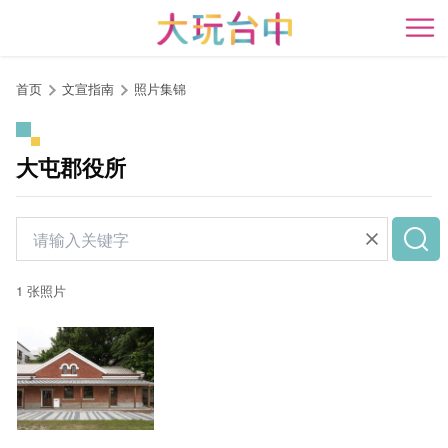
跳
到
开
主
要
首页
文宣指南
照片集锦
内
容
区
大屯郡役所
块
1 张照片