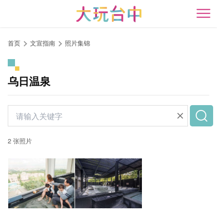
跳
到
开
主
要
首页
文宣指南
照片集锦
内
容
区
乌日温泉
块
2 张照片