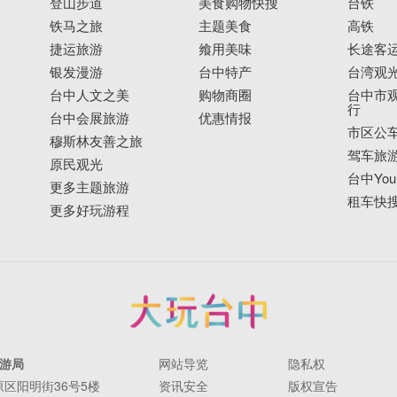
登山步道
美食购物快搜
台铁
铁马之旅
主题美食
高铁
捷运旅游
飨用美味
长途客
银发漫游
台中特产
台湾观
台中人文之美
购物商圈
台中市观
行
台中会展旅游
优惠情报
市区公
穆斯林友善之旅
驾车旅
原民观光
台中YouB
更多主题旅游
租车快
更多好玩游程
游局
网站导览
隐私权
丰原区阳明街36号5楼
资讯安全
版权宣告