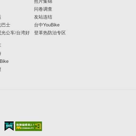
照片集锦
问卷调查
运
友站连结
光巴士
台中YouBike
光公车/台湾好
登革热防治专区
车
游
ike
搜