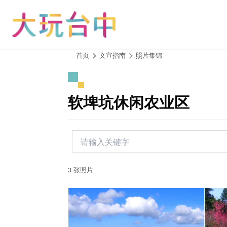
跳
到
主
要
内
:::
首页
文宣指南
照片集锦
容
区
块
软埤坑休闲农业区
3 张照片