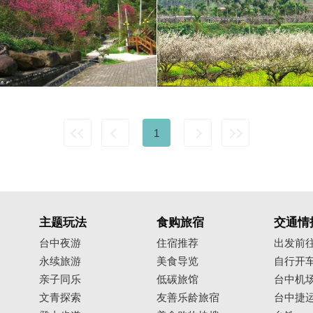
1
主题玩法
食购旅宿
交通情
台中夜游
住宿推荐
出发前
永续旅游
美食导览
自行开
亲子同乐
低碳旅馆
台中机
文青探索
友善乐龄旅宿
台中捷