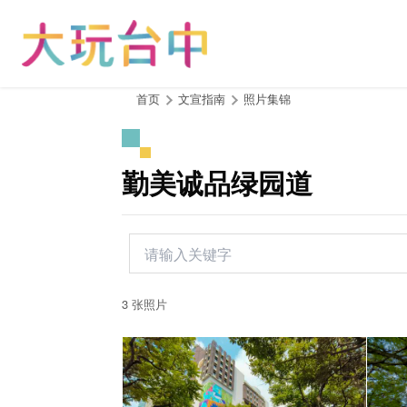
跳
到
主
要
内
:::
首页
文宣指南
照片集锦
容
区
块
勤美诚品绿园道
3 张照片