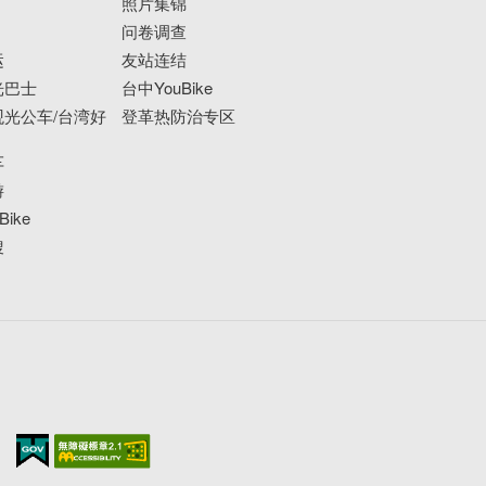
照片集锦
问卷调查
运
友站连结
光巴士
台中YouBike
光公车/台湾好
登革热防治专区
车
游
ike
搜