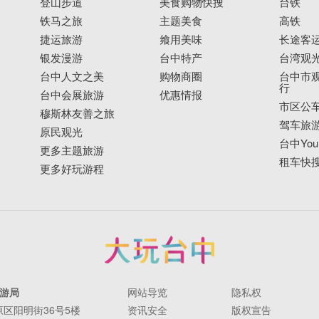
登山步道
美食购物快搜
台铁
铁马之旅
主题美食
高铁
捷运旅游
飨用美味
长途客
银发漫游
台中特产
台湾观
台中人文之美
购物商圈
台中市观
行
台中会展旅游
优惠情报
市区公
穆斯林友善之旅
驾车旅
原民观光
台中YouB
更多主题旅游
租车快
更多好玩游程
游局
网站导览
隐私权
丰原区阳明街36号5楼
资讯安全
版权宣告