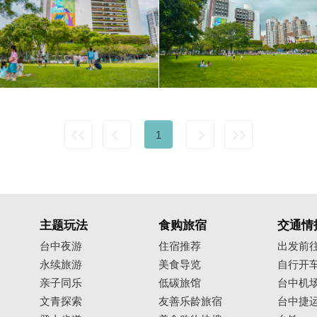
1
主题玩法
食购旅宿
交通情
台中夜游
住宿推荐
出发前
永续旅游
美食导览
自行开
亲子同乐
低碳旅馆
台中机
文青探索
友善乐龄旅宿
台中捷