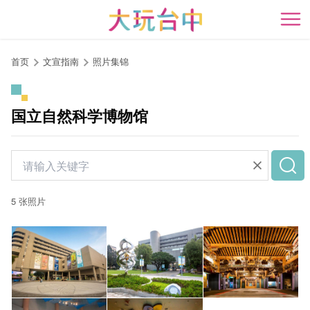
跳
到
开
主
要
首页
文宣指南
照片集锦
内
容
区
国立自然科学博物馆
块
5 张照片