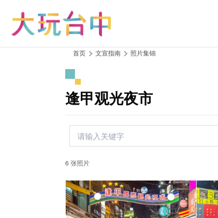
跳
到
主
要
内
:::
首页
文宣指南
照片集锦
容
区
块
逢甲观光夜市
6 张照片