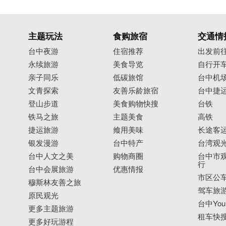
主题玩法
食购旅宿
交通情
台中夜游
住宿推荐
出发前
永续旅游
美食导览
自行开
亲子同乐
低碳旅馆
台中机
文青探索
友善乐龄旅宿
台中捷
登山步道
美食购物快搜
台铁
铁马之旅
主题美食
高铁
捷运旅游
飨用美味
长途客
银发漫游
台中特产
台湾观
台中人文之美
购物商圈
台中市观
行
台中会展旅游
优惠情报
市区公
穆斯林友善之旅
驾车旅
原民观光
台中YouB
更多主题旅游
租车快
更多好玩游程