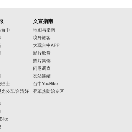
报
文宣指南
往台中
地图与指南
车
境外旅客
场
大玩台中APP
运
影片欣赏
照片集锦
问卷调查
运
友站连结
光巴士
台中YouBike
光公车/台湾好
登革热防治专区
车
游
ike
搜