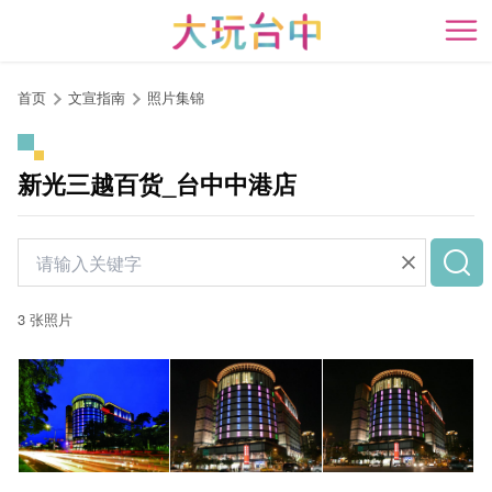
跳
到
开
主
要
首页
文宣指南
照片集锦
内
容
区
新光三越百货_台中中港店
块
3 张照片