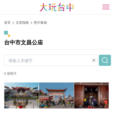
跳
到
开
主
要
首页
文宣指南
照片集锦
内
容
区
台中市文昌公庙
块
3 张照片