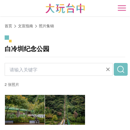
跳
到
开
主
要
首页
文宣指南
照片集锦
内
容
区
白冷圳纪念公园
块
2 张照片