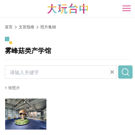
跳
到
开
主
要
首页
文宣指南
照片集锦
内
容
区
雾峰菇类产学馆
块
1 张照片