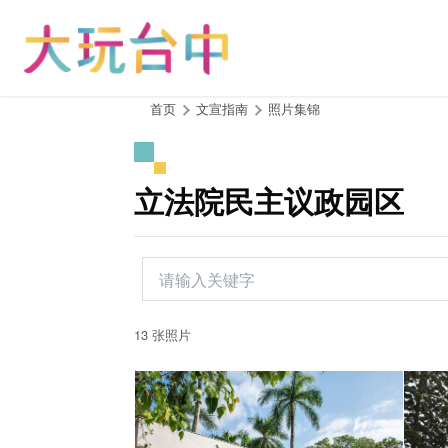
跳
到
主
要
内
:::
首页
文宣指南
照片集锦
容
区
块
立法院民主议政园区
13 张照片