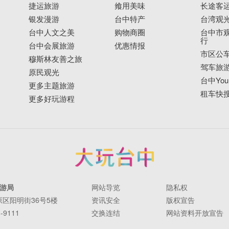
捷运旅游
飨用美味
长途客
银发漫游
台中特产
台湾观
台中人文之美
购物商圈
台中市观
行
台中会展旅游
优惠情报
市区公
穆斯林友善之旅
驾车旅
原民观光
台中YouB
更多主题旅游
租车快
更多好玩游程
游局
网站导览
隐私权
丰原区阳明街36号5楼
资讯安全
版权宣告
-9111
交换连结
网站资料开放宣告