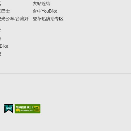
运
友站连结
光巴士
台中YouBike
光公车/台湾好
登革热防治专区
车
游
ike
搜