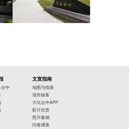
报
文宣指南
往台中
地图与指南
车
境外旅客
场
大玩台中APP
运
影片欣赏
照片集锦
问卷调查