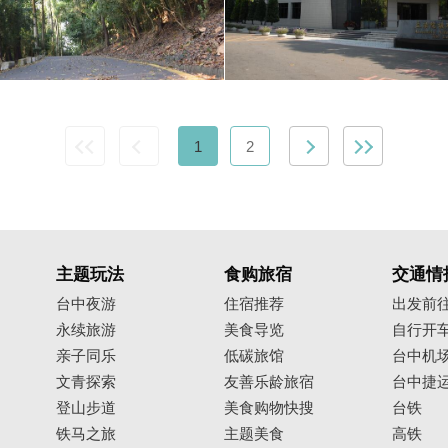
1
2
主题玩法
食购旅宿
交通情
台中夜游
住宿推荐
出发前
永续旅游
美食导览
自行开
亲子同乐
低碳旅馆
台中机
文青探索
友善乐龄旅宿
台中捷
登山步道
美食购物快搜
台铁
铁马之旅
主题美食
高铁