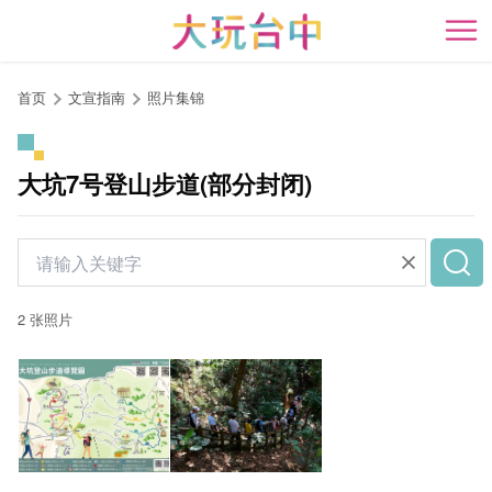
跳
到
开
主
要
首页
文宣指南
照片集锦
内
容
区
大坑7号登山步道(部分封闭)
块
2 张照片