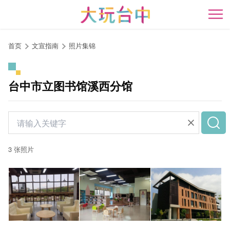
跳
到
开
主
要
首页
文宣指南
照片集锦
内
容
区
台中市立图书馆溪西分馆
块
3 张照片