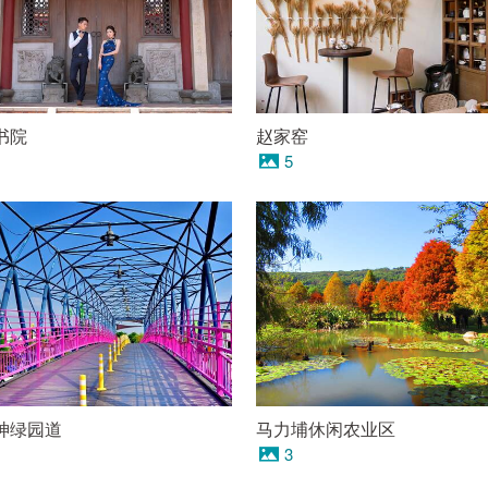
书院
赵家窑
5
神绿园道
马力埔休闲农业区
3