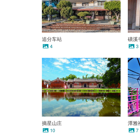
追分车站
磺溪
4
3
摘星山庄
潭雅
10
7