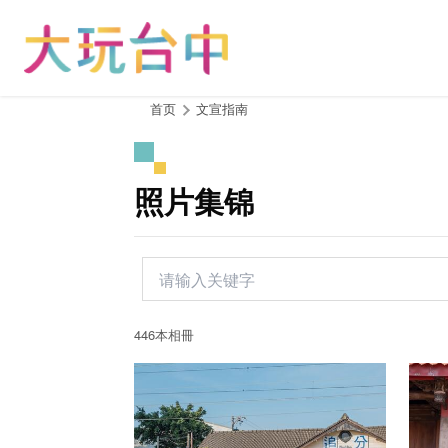
跳
到
主
要
内
:::
首页
文宣指南
容
区
块
照片集锦
446本相冊