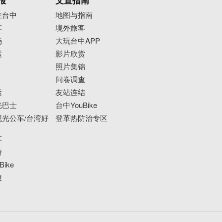
报
文宣指南
往台中
地图与指南
车
境外旅客
场
大玩台中APP
运
影片欣赏
照片集锦
问卷调查
运
友站连结
光巴士
台中YouBike
光公车/台湾好
登革热防治专区
车
游
ike
搜