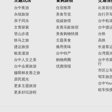
主题玩法
食购旅宿
交通情
台中夜游
住宿推荐
出发前
永续旅游
美食导览
自行开
亲子同乐
低碳旅馆
台中机
文青探索
友善乐龄旅宿
台中捷
登山步道
美食购物快搜
台铁
铁马之旅
主题美食
高铁
捷运旅游
飨用美味
长途客
银发漫游
台中特产
台湾观
台中人文之美
购物商圈
台中市观
行
台中会展旅游
优惠情报
市区公
穆斯林友善之旅
驾车旅
原民观光
台中YouB
更多主题旅游
租车快
更多好玩游程