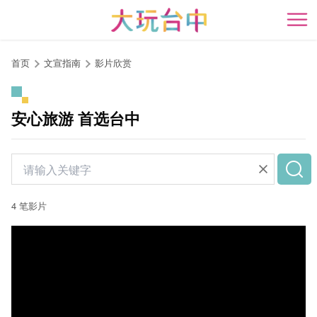
跳
到
开
主
要
首页
文宣指南
影片欣赏
内
容
区
安心旅游 首选台中
块
4 笔影片