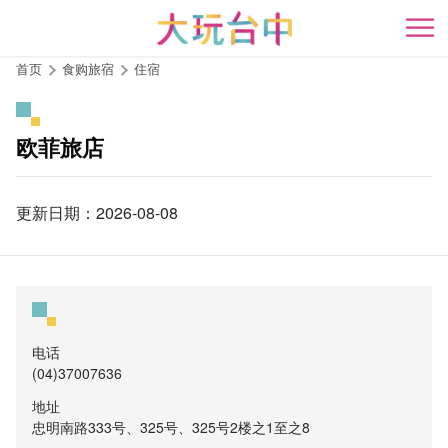
跳
到
开
主
首页
食购旅宿
住宿
要
内
容
欧菲旅店
区
块
更新日期：2026-08-08
电话
(04)37007636
地址
忠明南路333号、325号、325号2楼之1至之8