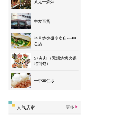
又见一炊烟
中友百货
半月烧馅饼专卖店-一中
总店
57夯肉 （无烟烧烤火锅
吃到饱）
一中丰仁冰
人气店家
更多