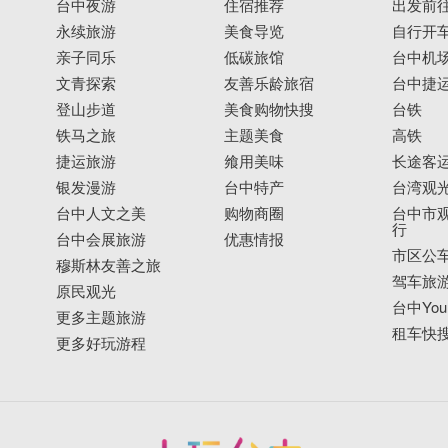
台中夜游
住宿推荐
出发前
永续旅游
美食导览
自行开
亲子同乐
低碳旅馆
台中机
文青探索
友善乐龄旅宿
台中捷
登山步道
美食购物快搜
台铁
铁马之旅
主题美食
高铁
捷运旅游
飨用美味
长途客
银发漫游
台中特产
台湾观
台中人文之美
购物商圈
台中市观
行
台中会展旅游
优惠情报
市区公
穆斯林友善之旅
驾车旅
原民观光
台中YouB
更多主题旅游
租车快
更多好玩游程