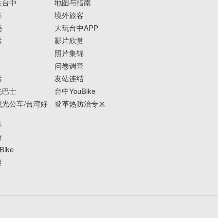
往台中
地图与指南
车
境外旅客
场
大玩台中APP
运
影片欣赏
照片集锦
问卷调查
运
友站连结
光巴士
台中YouBike
光公车/台湾好
登革热防治专区
车
游
ike
搜