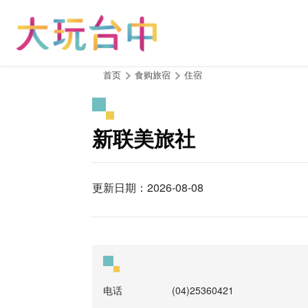
跳
到
主
要
内
:::
首页
食购旅宿
住宿
容
区
块
新联美旅社
更新日期：2026-08-08
电话
(04)25360421