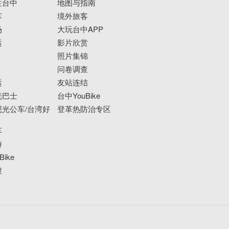
往台中
地图与指南
车
境外旅客
场
大玩台中APP
运
影片欣赏
照片集锦
问卷调查
运
友站连结
光巴士
台中YouBike
光公车/台湾好
登革热防治专区
车
游
ike
搜