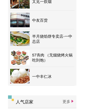
又见一炊烟
中友百货
半月烧馅饼专卖店-一中
总店
57夯肉 （无烟烧烤火锅
吃到饱）
一中丰仁冰
人气店家
更多