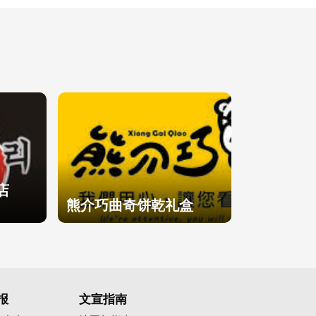
店
熊介巧曲奇饼乾礼盒
0
报
文宣指南