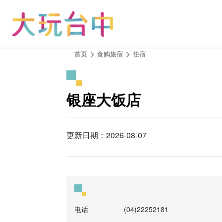
跳
到
主
要
内
:::
首页
食购旅宿
住宿
容
区
块
银座大饭店
更新日期：2026-08-07
电话
(04)22252181