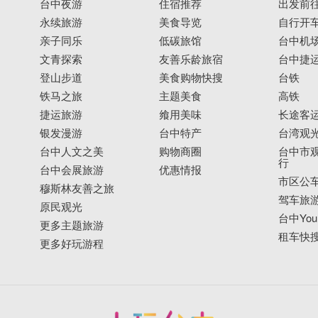
台中夜游
住宿推荐
出发前
永续旅游
美食导览
自行开
亲子同乐
低碳旅馆
台中机
文青探索
友善乐龄旅宿
台中捷
登山步道
美食购物快搜
台铁
铁马之旅
主题美食
高铁
捷运旅游
飨用美味
长途客
银发漫游
台中特产
台湾观
台中人文之美
购物商圈
台中市观
行
台中会展旅游
优惠情报
市区公
穆斯林友善之旅
驾车旅
原民观光
台中YouB
更多主题旅游
租车快
更多好玩游程