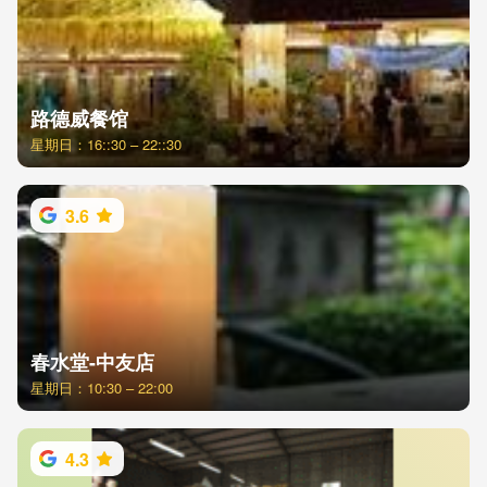
路德威餐馆
星期日：16::30 – 22::30
3.6
春水堂-中友店
星期日：10:30 – 22:00
4.3