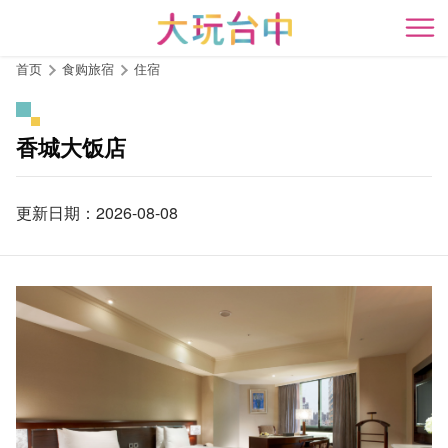
跳
到
开
主
首页
食购旅宿
住宿
要
内
容
香城大饭店
区
块
更新日期：2026-08-08