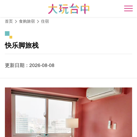
跳
到
开
主
首页
食购旅宿
住宿
要
内
容
快乐脚旅栈
区
块
更新日期：2026-08-08