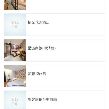
植光花园酒店
星漾商旅(中清馆)
梦想12旅店
雀客旅馆台中自由