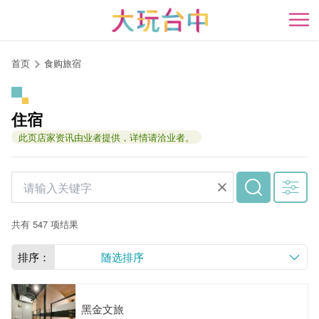
跳
到
开
主
要
首页
食购旅宿
内
容
区
住宿
块
此页店家资讯由业者提供，详情请洽业者。
共有 547 项结果
排序：
随选排序
黑金文旅