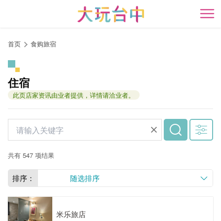
跳
到
开
主
要
首页
食购旅宿
内
容
区
住宿
块
此页店家资讯由业者提供，详情请洽业者。
共有 547 项结果
排序：
随选排序
米乐旅店