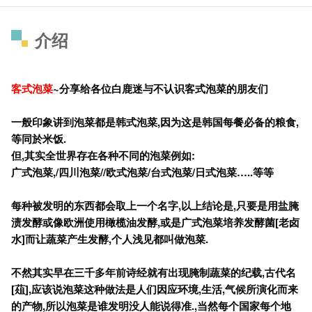
介绍
客式泡菜
~
分享给各位白鹿迷与不认识客式泡菜的朋友们
一般印象讲到泡菜都是韩式泡菜,
因为这是韩国每餐必备的粮食,
等同於米饭.
但,
其实全世界存在各种不同的泡菜例如:
广式泡菜,/
四川泡菜//
欧式泡菜/
台式泡菜/
日式泡菜…..
等等
每种被发明的东西都会取上一个名字,
以上结论是,
只要是用盐腌
渍发酵或像欧洲使用橄榄油发酵,
或是广式泡菜培养发酵菌[
老卤
水]
而让蔬菜产生发酵,
个人浅见都叫做泡菜.
不然其实早在三千多年前诗经就有出现腌制蔬菜的纪载,
古代名
[
葅],
应该说泡菜这种做法是人们因应环境,
生活,
气候所演化而来
的产物,
所以泡菜是谁发明没人能说得准.,
当然每个国家每个地