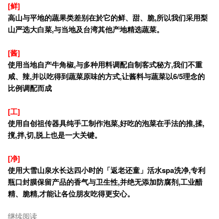
[鲜]
高山与平地的蔬果类差别在於它的鲜、甜、脆,所以我们采用梨
山严选大白菜,与当地及台湾其他产地精选蔬菜。
[
酱]
使用当地自产牛角椒,与多种用料调配自制客式秘方,我们不重
咸、辣,并以吃得到蔬菜原味的方式,让酱料与蔬菜以6/5理念的
比例调配而成
[
工]
使用自创祖传器具纯手工制作泡菜,好吃的泡菜在手法的推,揉,
撹,拌,切,脱上也是一大关键。
[
净]
使用大雪山泉水长达四小时的
「返老还童」
活水spa洗净,专利
瓶口封膜保留产品的香气与卫生性,并绝无添加防腐剂,工业醋
精、脆精,才能让各位朋友吃得更安心。
继续阅读