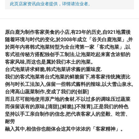
此页店家资讯由业者提供，详情请洽业者。
原白鹿为制作客家美食的小店,有23年的历史,自921地震後
随着环境与时代的变化,於2008年成立「谷关白鹿泡菜」,并
於两年内将韩式泡菜转型为全台湾第一家「客式泡菜」,以
客式祖传秘方搭配独创手工制法,让泡菜吃起来富含浓郁的
客家风味,而这也是属於我们本土的泡菜。
台式泡菜讲求鲜脆,韩式泡菜讲求酱的重味度.
我们的客式泡菜将台式泡菜的鲜脆留下,将客家传统腌渍比
例与时长工法加入,保留一些韩式酱料的辣味,以大雪山泉水,
台湾高山蔬菜制作,变成了我们的[创新]
而且尽可能地使用原产地的食材,不以过多的调味压过蔬菜
而保留该有的原味,[清甜],[鲜脆],]不辣胃],正是我们的特色
坚持以手工亲自制作的信念,把代表客家人的坚毅、吃苦、
耐劳
融入其中,相信你也能体会这其中浓浓的「客家精神」。