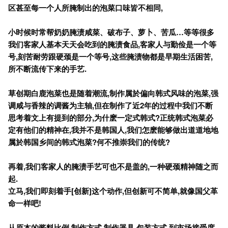
区甚至每一个人所腌制出的泡菜口味皆不相同,
小时候时常帮奶奶腌渍咸菜、破布子、萝卜、苦瓜…等等很多
我们客家人基本天天会吃到的腌渍食品,
客家人与勤俭是一个等
号,
刻苦耐劳跟硬颈是一个等号,
这些腌渍物都是早期生活困苦,
所不断流传下来的手艺.
草创期白鹿泡菜也是随着潮流,
制作属於偏向韩式风味的泡菜,
强
调咸与香辣的调酱为主轴,
但在制作了近2
年的过程中我们不断
思考着文上有提到的部分,
为什麽一定式韩式?
正统韩式泡菜必
定有他们的精神在,
我并不是韩国人,
我们怎麽能够做出道道地地
属於韩国乡间的韩式泡菜?
何不推崇我们的传统?
再着,
我们客家人的腌渍手艺可也不是盖的,
一种硬颈精神随之而
起.
立马,
我们即刻着手[
创新]
这个动作,
但创新可不简单,
就像国父革
命一样吧!
从原本的酱料比例,
制作方式,
制作器具,
包装方式,
到市场接受度