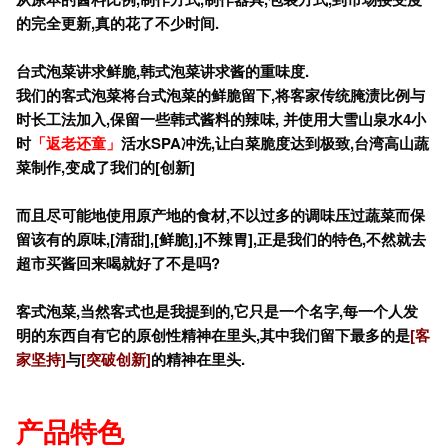
的完全更新,
真的花了不少时间.
台式泡菜讲求鲜脆,
韩式泡菜讲求酱的重味度.
我们的客式泡菜将台式泡菜的鲜脆留下,
将客家传统腌渍比例与
时长工法加入,
保留一些韩式酱料的辣味,
并使用大雪山泉水4
小
时
「返老还童」
活水SPA
冲洗,
让白菜脆度达到极致,
台湾高山蔬
菜制作,
变成了我们的[
创新]
而且尽可能地使用原产地的食材,
不以过多的调味压过蔬菜而保
留该有的原味,[
清甜],[
鲜脆],]
不辣胃],
正是我们的特色,
不然就去
超市买酱回来喝就好了不是吗?
客式泡菜,
当然客式也是我提到的,
它只是一个名字,
每一个人发
明的东西自有它的原创性精神在里头,
其中我们留下最多的是
[
客
家坚持]
与
[
突破创新]
的精神在里头.
产品特色