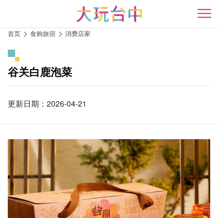
跳
到
开
主
首页
食购旅宿
消费店家
要
内
容
谷关白鹿泡菜
区
块
更新日期：2026-04-21