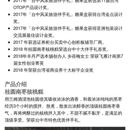
2017年「台中风采旅游伴手礼」糖果盒获选第11届台湾
OTOP产品设计奖。
2017年「台中风采旅游伴手礼」糖果盒获得台湾金点设计
奖。
2017年「台中风采旅游伴手礼」糖果盒获得亚洲包装设计
交流展最佳设计金奖。
2017 年获选证券柜台买卖中心创柜板辅导厂商。
2018 年桂圆南枣核桃糕荣选台中十大伴手礼首奖。
2018年丰丹严选本舖创办人 乡蓓梅女士 荣获飞雁计画第7
届女性创业菁英
2018 年荣获台湾省商业界十大标竿企业奖
产品介绍
桂圆南枣核桃糕
用兰姆酒浸泡桂圆使其吸收浓浓的酒香，和着浓浓纯纯的黑枣
经历3个小时的搅拌、熬煮，散发出浓醇香的顶级桂圆南枣香
气，再将烤酥过的核桃拌入其中，不甜不腻不黏牙，是满足的
顶级享受。荣获台中市特色优质伴手礼。