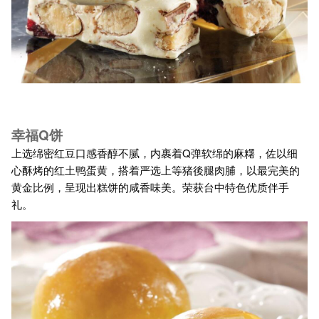
幸福Q饼
上选绵密红豆口感香醇不腻，内裹着Q弹软绵的麻糬，佐以细
心酥烤的红土鸭蛋黄，搭着严选上等猪後腿肉脯，以最完美的
黄金比例，呈现出糕饼的咸香味美。荣获台中特色优质伴手
礼。