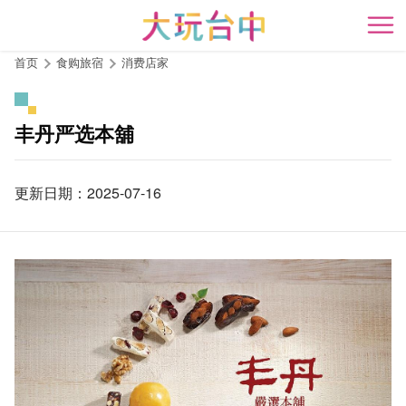
跳
到
开
主
首页
食购旅宿
消费店家
要
内
容
丰丹严选本舖
区
块
更新日期：2025-07-16