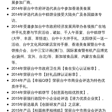
展参加厂商。
2014年获台中市府评选代表台中参加香港美食展
2014年评选代表台中糕饼业接受大陆央广及各国媒体专
访。
2014年受邀参加台中市政府经济发展局举办各项推广在地
伴手礼竞赛与节庆活动，诸如、千人午茶宴、台中糕饼节
(大甲、丰原、草悟道)、台中十大伴手礼、太阳饼买一送一
活动、台中文化局20家店宣传手册、香港美食展暨台中名
饼推介会、台中三宝计画(澳门)、国际素食暨有机产品博览
会(扬州、宜兴、台北)等、新加坡食品展、内蒙古食品展
等。
2014年荣获台中市政府卫生局【食在安心认证标章】。
2014年荣获台中市【好礼品牌认证标章】。
2014年产品【幸福Q饼】荣获台中市商业会评选为特色优
质伴手礼。
2014年荣获台中糕饼节【创意面包组优胜奖】。
2015年获颁行政院中小企业处评选【潜力优质企业奖】。
2015年获选最具【创新研发产品】之店家。
2015年产品【桂圆南枣核桃糕】荣获台中市商业会评选为