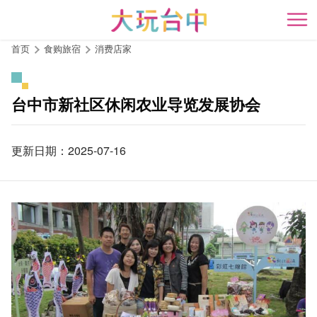
跳
到
开
主
首页
食购旅宿
消费店家
要
内
容
台中市新社区休闲农业导览发展协会
区
块
更新日期：2025-07-16