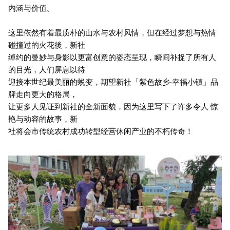
内涵与价值。
这里依然有着最质朴的山水与农村风情，但在经过梦想与热情
碰撞过的火花後，新社
绰约的曼妙与身影以更富创意的姿态呈现，瞬间补捉了所有人
的目光，人们屏息以待
迎接本世纪最美丽的蜕变，期望新社「紫色故乡‧幸福小镇」品
牌走向更大的格局，
让更多人见证到新社的全新面貌，因为这里写下了许多令人 惊
艳与动容的故事，新
社将会市传统农村成功转型经营休闲产业的不朽传奇！