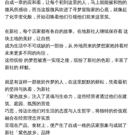
自成一章的应和着，让每个初到这里的人，马上就能被和煦的
微风所感动，而当这股微风吹进了寻梦冒险家的心底，就像起
了化学变化般，开始召唤着他们引领他们前来这里筑。
在新社，每个店家都有各自的故事。在地新社人继续保存着 这
块土地的美好，让自然
成为生活中不可或缺的一部份，从 外地而来的梦想家抱持着对
未来更多不同的向往，
这些缤纷 的梦想被逐一实现之後，缤纷了新社的色彩，丰富了
新社的 样貌。
就是有这样一群敢於作梦的人，在这里默默的耕耘，凭着最初
的坚持与执着，为新社
「紫色故乡」注入了灵魂与生命力，这些经营者透过他们在建
筑、庭园、氛围的营造
巧思，传达出他们对生活的态度与人生哲学，将独特的价值观
融合在经营理念并实质
呈现在产品、食材上，便产生了自成一格的店家形象与成就了
新社「紫色故乡」品牌