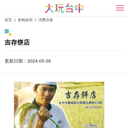
跳
到
开
主
首页
食购旅宿
消费店家
要
内
容
吉存饼店
区
块
更新日期：2024-05-09