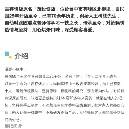
吉存饼店原名「茂松饼店」位於台中市雾峰区北柳里，自民
国25年开店至今，已有70余年历史，创始人王树枝先生，
自幼时跟随糕点老师傅学习一技之长，传承至今，对於糕饼
热情与坚持，用心烘焙口味，深受顾客喜爱。
介绍
温馨小故事：
民国50年王老生喜获麟儿二代子孙，名有「吉」「存」二字贵为吉号，
取於一字命为「吉存饼店」，民国60年由王政吉接掌经营，员工已有数
十人，遵随传统做法，坚持原味，原物料的讲究，亲力亲为作法，对於糕
点深厚的研究，味道更是独特口味!本店70多年来卖的，就是在地人的记
忆，坚持纯手工制作，不添加任何化学香料及防腐剂，把对家人的那份心
意，融入到每份糕饼中，不断研发创新产品，期待每位客人都能感受到我
们的心意。
继续阅读