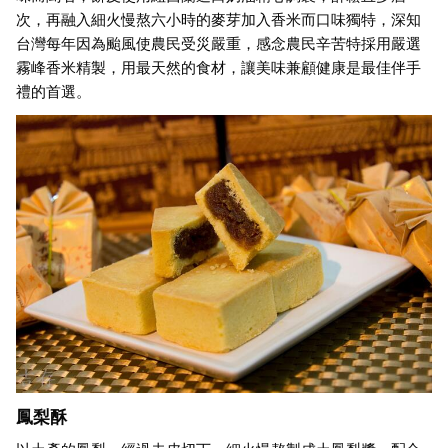
次，再融入細火慢熬六小時的麥芽加入香米而口味獨特，深知
台灣每年因為颱風使農民受災嚴重，感念農民辛苦特採用嚴選
霧峰香米精製，用最天然的食材，讓美味兼顧健康是最佳伴手
禮的首選。
鳳梨酥