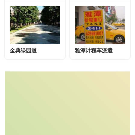
金典绿园道
雅潭计程车派遣