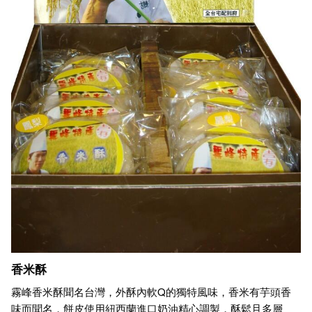
香米酥
霧峰香米酥聞名台灣，外酥內軟Q的獨特風味，香米有芋頭香
味而聞名，餅皮使用紐西蘭進口奶油精心調製，酥鬆且多層