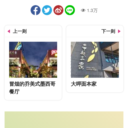
1.3万
人气
上一则
下一则
冒烟的乔美式墨西哥
大呷面本家
餐厅