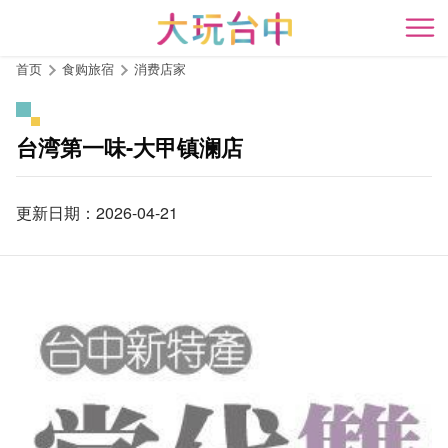
跳
到
开
主
首页
食购旅宿
消费店家
要
内
容
台湾第一味-大甲镇澜店
区
块
更新日期：2026-04-21